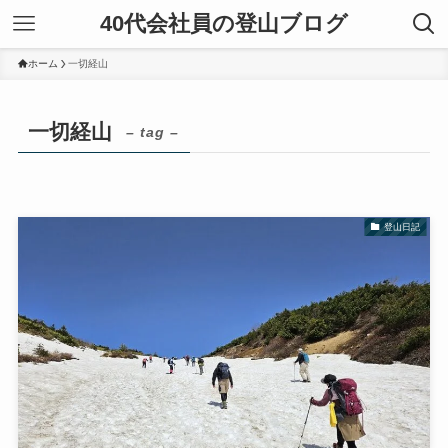
40代会社員の登山ブログ
ホーム
一切経山
一切経山
– tag –
登山日記